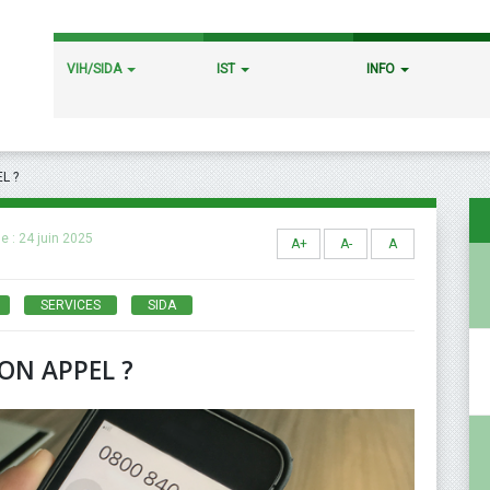
VIH/SIDA
IST
INFO
L ?
le :
24 juin 2025
A+
A-
A
SERVICES
SIDA
ON APPEL ?