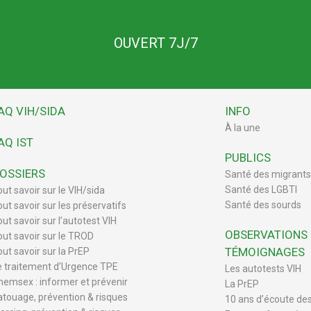
OUVERT 7J/7
AQ VIH/SIDA
INFO
À la une
AQ IST
PUBLICS
OSSIERS
Santé des migrants
Santé des LGBTI
out savoir sur le VIH/sida
Santé des sourds
out savoir sur les préservatifs
ut savoir sur l’autotest VIH
OBSERVATIONS
out savoir sur le TROD
TÉMOIGNAGES
out savoir sur la PrEP
e traitement d’Urgence TPE
Les autotests VIH
hemsex : informer et prévenir
La PrEP
atouage, prévention & risques
10 ans d’écoute de