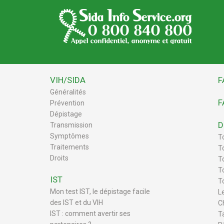
VIH/SIDA
F
Généralités
F
Prévention
Dépistage
D
Transmission
Symptômes
T
Traitements
T
Droits
To
T
IST
T
Mon test IST, le dépistage facile
L
des IST et du VIH
C
IST : comment avertir ses
T