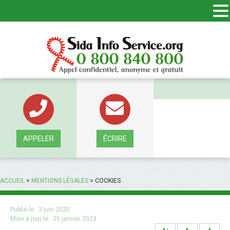
Panneau de gestion des cookies
APPELER
ÉCRIRE
ACCUEIL
>
MENTIONS LÉGALES
>
COOKIES
Publié le :
3 juin 2020
Mise à jour le :
25 janvier 2023