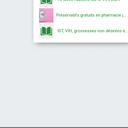
Préservatifs gratuits en pharmacie jusqu’à 25 ans
IST, VIH, grossesses non désirées et préservatif interne