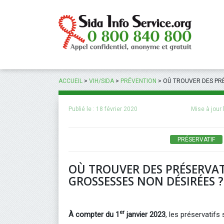
Panneau de gestion des cookies
ACCUEIL
>
VIH/SIDA
>
PRÉVENTION
>
OÙ TROUVER DES PRÉ
Publié le :
18 février 2020
Mise à jour 
PRÉSERVATIF
OÙ TROUVER DES PRÉSERVATI
GROSSESSES NON DÉSIRÉES ?
er
À compter du 1
janvier 2023
, les préservatif