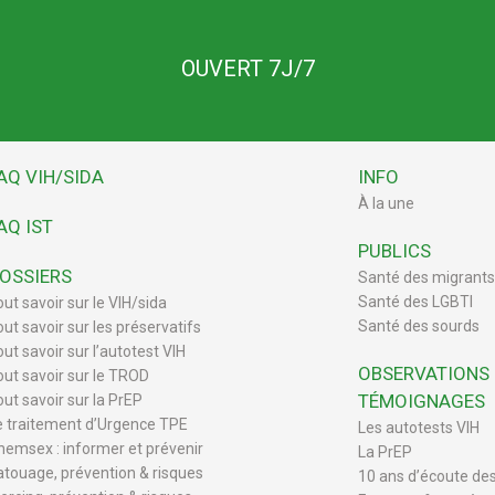
OUVERT 7J/7
AQ VIH/SIDA
INFO
À la une
AQ IST
PUBLICS
OSSIERS
Santé des migrants
Santé des LGBTI
out savoir sur le VIH/sida
Santé des sourds
out savoir sur les préservatifs
ut savoir sur l’autotest VIH
OBSERVATIONS
out savoir sur le TROD
TÉMOIGNAGES
out savoir sur la PrEP
e traitement d’Urgence TPE
Les autotests VIH
hemsex : informer et prévenir
La PrEP
atouage, prévention & risques
10 ans d’écoute de