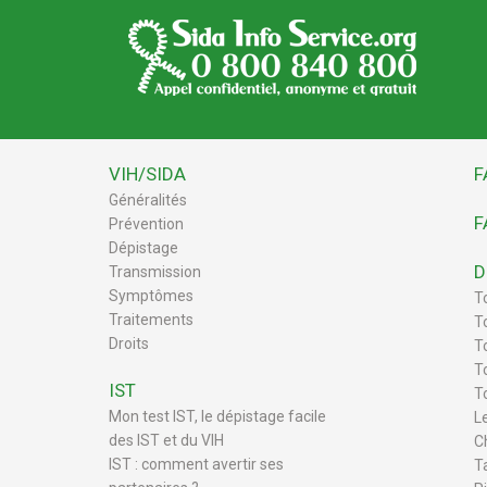
VIH/SIDA
F
Généralités
F
Prévention
Dépistage
D
Transmission
Symptômes
T
Traitements
T
Droits
To
T
IST
T
Mon test IST, le dépistage facile
L
des IST et du VIH
C
IST : comment avertir ses
T