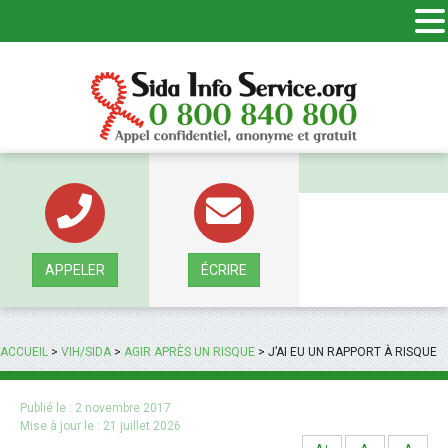
Panneau de gestion des cookies
APPELER
ÉCRIRE
ACCUEIL
>
VIH/SIDA
>
AGIR APRÈS UN RISQUE
>
J’AI EU UN RAPPORT À RISQUE
Publié le :
2 novembre 2017
Mise à jour le :
21 juillet 2026