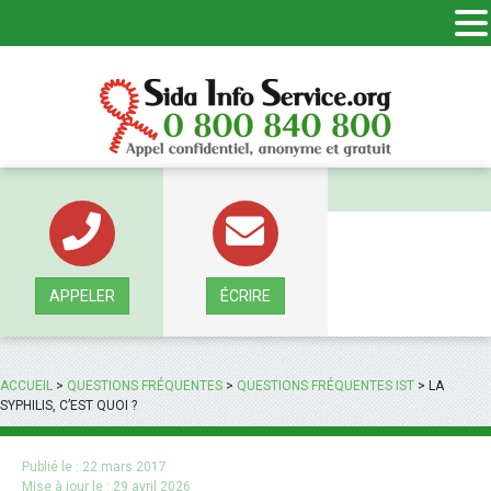
Panneau de gestion des cookies
APPELER
ÉCRIRE
ACCUEIL
>
QUESTIONS FRÉQUENTES
>
QUESTIONS FRÉQUENTES IST
>
LA
SYPHILIS, C’EST QUOI ?
Publié le :
22 mars 2017
Mise à jour le :
29 avril 2026