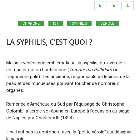
A+
A-
A
CHANCRE
IST
SYPHILIS
VÉROLE
LA SYPHILIS, C’EST QUOI ?
Maladie vénérienne emblématique, la syphilis, ou « vérole »,
est une infection bactérienne (
Treponema Pallidum
ou
tréponème pâle) très ancienne, responsable de lésions de la
peau et des muqueuses pouvant toucher de nombreux
organes.
Ramenée d’Amérique du Sud par l’équipage de Christophe
Colomb, la vérole se répand en Europe à l’occasion du siège
de Naples par Charles VIII (1494).
Il ne faut pas la confondre avec la "petite vérole" qui désignait
la variole.