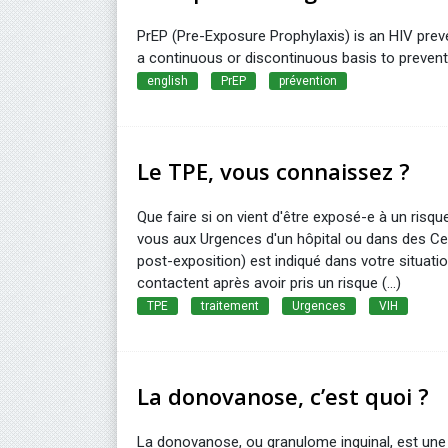
PrEP (Pre-Exposure Prophylaxis) is an HIV preven
a continuous or discontinuous basis to prevent H
english
PrEP
prévention
Le TPE, vous connaissez ?
Que faire si on vient d'être exposé-e à un risq
vous aux Urgences d'un hôpital ou dans des Ce
post-exposition) est indiqué dans votre situat
contactent après avoir pris un risque (...)
TPE
traitement
Urgences
VIH
La donovanose, c’est quoi ?
La donovanose, ou granulome inguinal, est une