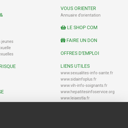
VOUS ORIENTER
 &
Annuaire d’orientation
LE SHOP COM
FAIRE UN DON
s jeunes
xuelle
OFFRES D’EMPLOI
exuelles
LIENS UTILES
 RISQUE
www.sexualites-info-sante.fr
www.sidainfoplus.fr
www.vih-info-soignants.fr
SE
www.hepatitesinfoservice.org
www.leiaestla.fr
FAIRE UN RETOUR SUR LE
SERVICE