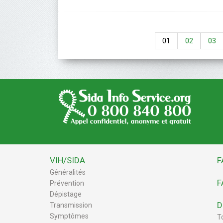
01
02
03
VIH/SIDA
F
Généralités
F
Prévention
Dépistage
D
Transmission
Symptômes
T