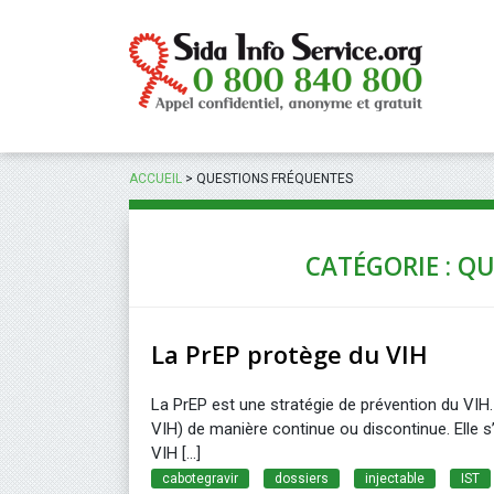
Panneau de gestion des cookies
ACCUEIL
>
QUESTIONS FRÉQUENTES
CATÉGORIE : Q
La PrEP protège du VIH
La PrEP est une stratégie de prévention du VIH.
VIH) de manière continue ou discontinue. Elle 
VIH [...]
cabotegravir
dossiers
injectable
IST