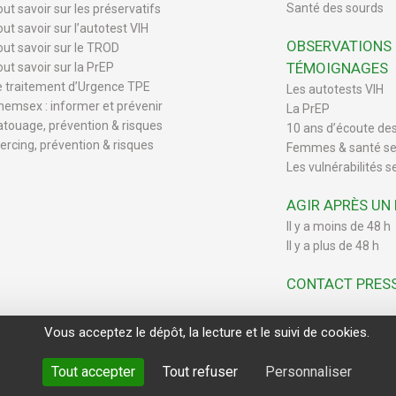
Santé des sourds
out savoir sur les préservatifs
ut savoir sur l’autotest VIH
OBSERVATIONS
out savoir sur le TROD
TÉMOIGNAGES
out savoir sur la PrEP
e traitement d’Urgence TPE
Les autotests VIH
hemsex : informer et prévenir
La PrEP
atouage, prévention & risques
10 ans d’écoute de
iercing, prévention & risques
Femmes & santé se
Les vulnérabilités s
AGIR APRÈS UN
Il y a moins de 48 h
Il y a plus de 48 h
CONTACT PRES
Vous acceptez le dépôt, la lecture et le suivi de cookies.
Tout accepter
Tout refuser
Personnaliser