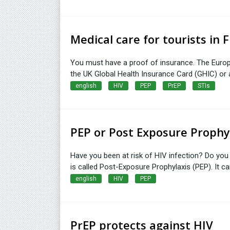
Medical care for tourists in 
You must have a proof of insurance. The Europe
the UK Global Health Insurance Card (GHIC) or a
english
HIV
PEP
PrEP
STIs
PEP or Post Exposure Prophy
Have you been at risk of HIV infection? Do yo
is called Post-Exposure Prophylaxis (PEP). It ca
english
HIV
PEP
PrEP protects against HIV