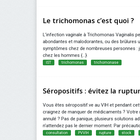
Le trichomonas c’est quoi ?
L’infection vaginale à Trichomonas Vaginalis pe
abondantes et malodorantes, ou des brûlures u
symptômes chez de nombreuses personnes : ju
chez les hommes {...}.
IST
trichomonas
trichomonase
Séropositifs : évitez la ruptu
Vous êtes séropositif.ve au VIH et pendant cett
craignez de manquer de médicaments ? Votre r
annulé ? Pas de panique, plusieurs solutions a
n’attendez pas le dernier moment. Par précautio
consultation
PVVIH
rupture
stock