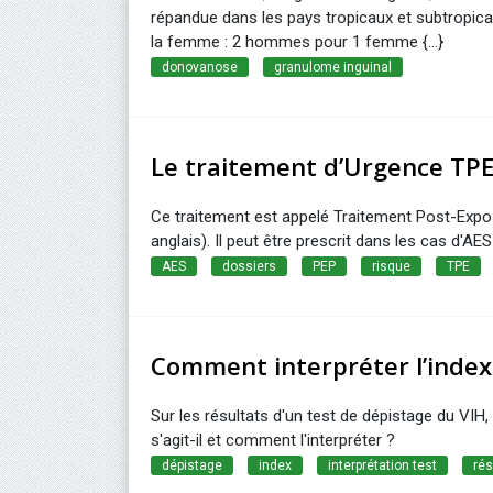
répandue dans les pays tropicaux et subtropic
la femme : 2 hommes pour 1 femme {...}
donovanose
granulome inguinal
Le traitement d’Urgence TP
Ce traitement est appelé Traitement Post-Expo
anglais). Il peut être prescrit dans les cas d'AES
AES
dossiers
PEP
risque
TPE
Comment interpréter l’index 
Sur les résultats d'un test de dépistage du VIH, 
s'agit-il et comment l'interpréter ?
dépistage
index
interprétation test
rés