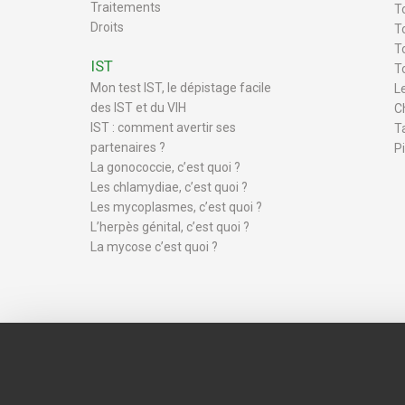
Traitements
T
Droits
To
T
IST
T
Mon test IST, le dépistage facile
L
des IST et du VIH
C
IST : comment avertir ses
T
partenaires ?
P
La gonococcie, c’est quoi ?
Les chlamydiae, c’est quoi ?
Les mycoplasmes, c’est quoi ?
L’herpès génital, c’est quoi ?
La mycose c’est quoi ?