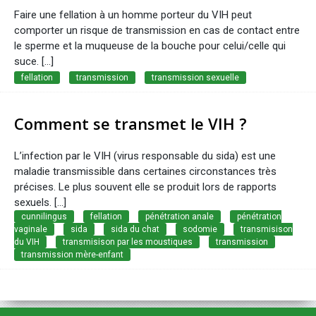
Faire une fellation à un homme porteur du VIH peut
comporter un risque de transmission en cas de contact entre
le sperme et la muqueuse de la bouche pour celui/celle qui
suce. [...]
fellation
transmission
transmission sexuelle
Comment se transmet le VIH ?
L’infection par le VIH (virus responsable du sida) est une
maladie transmissible dans certaines circonstances très
précises. Le plus souvent elle se produit lors de rapports
sexuels. [...]
cunnilingus
fellation
pénétration anale
pénétration
vaginale
sida
sida du chat
sodomie
transmisison
du VIH
transmisison par les moustiques
transmission
transmission mère-enfant