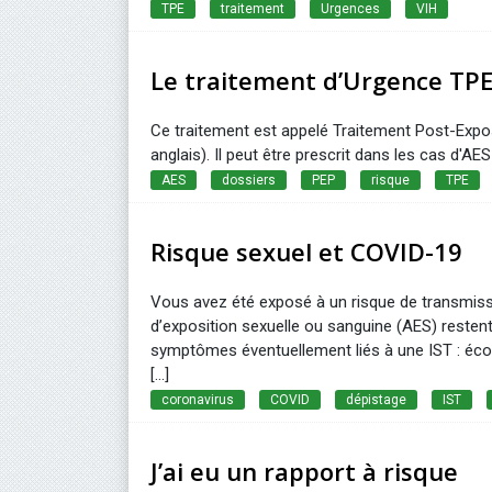
TPE
traitement
Urgences
VIH
Le traitement d’Urgence TP
Ce traitement est appelé Traitement Post-Expo
anglais). Il peut être prescrit dans les cas d'AES
AES
dossiers
PEP
risque
TPE
Risque sexuel et COVID-19
Vous avez été exposé à un risque de transmissi
d’exposition sexuelle ou sanguine (AES) restent
symptômes éventuellement liés à une IST : écou
[...]
coronavirus
COVID
dépistage
IST
J’ai eu un rapport à risque