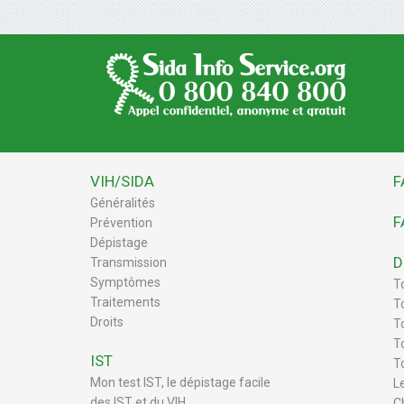
VIH/SIDA
F
Généralités
F
Prévention
Dépistage
D
Transmission
Symptômes
T
Traitements
T
Droits
To
T
IST
T
Mon test IST, le dépistage facile
L
des IST et du VIH
C