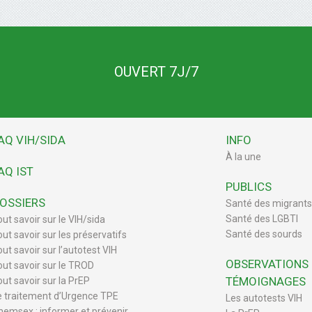
OUVERT 7J/7
AQ VIH/SIDA
INFO
À la une
AQ IST
PUBLICS
OSSIERS
Santé des migrants
Santé des LGBTI
out savoir sur le VIH/sida
Santé des sourds
out savoir sur les préservatifs
ut savoir sur l’autotest VIH
OBSERVATIONS
out savoir sur le TROD
TÉMOIGNAGES
out savoir sur la PrEP
e traitement d’Urgence TPE
Les autotests VIH
hemsex : informer et prévenir