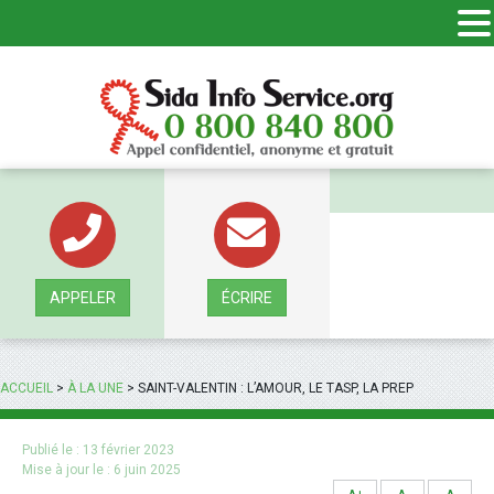
Panneau de gestion des cookies
APPELER
ÉCRIRE
ACCUEIL
>
À LA UNE
>
SAINT-VALENTIN : L’AMOUR, LE TASP, LA PREP
Publié le :
13 février 2023
Mise à jour le :
6 juin 2025