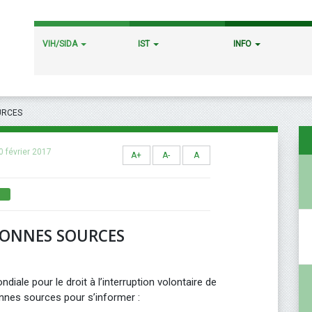
VIH/SIDA
IST
INFO
URCES
0 février 2017
A+
A-
A
BONNES SOURCES
diale pour le droit à l’interruption volontaire de
bonnes sources pour s’informer :