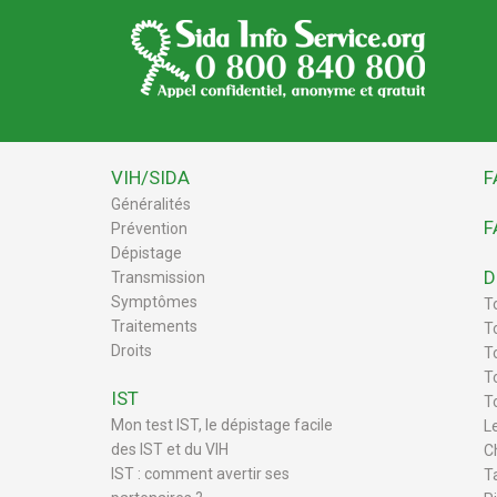
VIH/SIDA
F
Généralités
F
Prévention
Dépistage
D
Transmission
Symptômes
T
Traitements
T
Droits
To
T
IST
T
Mon test IST, le dépistage facile
L
des IST et du VIH
C
IST : comment avertir ses
T