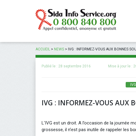
Panneau de gestion des cookies
ACCUEIL
>
NEWS
>
IVG : INFORMEZ-VOUS AUX BONNES SO
Publié le :
28 septembre 2016
Mise à jour le :
2
IVG
IVG : INFORMEZ-VOUS AUX 
L’IVG est un droit. A l’occasion de la journée mon
grossesse, il n’est pas inutile de rappeler les 