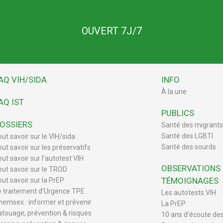
OUVERT 7J/7
AQ VIH/SIDA
INFO
À la une
AQ IST
PUBLICS
OSSIERS
Santé des migrants
Santé des LGBTI
out savoir sur le VIH/sida
Santé des sourds
out savoir sur les préservatifs
ut savoir sur l’autotest VIH
OBSERVATIONS
out savoir sur le TROD
TÉMOIGNAGES
out savoir sur la PrEP
e traitement d’Urgence TPE
Les autotests VIH
hemsex : informer et prévenir
La PrEP
atouage, prévention & risques
10 ans d’écoute de