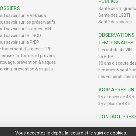
PUBLICS
OSSIERS
Santé des migrants
Santé des LGBTI
out savoir sur le VIH/sida
Santé des sourds
out savoir sur les préservatifs
ut savoir sur l’autotest VIH
OBSERVATIONS
out savoir sur le TROD
TÉMOIGNAGES
out savoir sur la PrEP
e traitement d’Urgence TPE
Les autotests VIH
hemsex : informer et prévenir
La PrEP
atouage, prévention & risques
10 ans d’écoute de
iercing, prévention & risques
Femmes & santé se
Les vulnérabilités s
AGIR APRÈS UN
Il y a moins de 48 h
Il y a plus de 48 h
CONTACT PRES
Vous acceptez le dépôt, la lecture et le suivi de cookies.