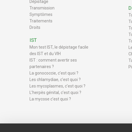
Dépistage
D
Transmission
Symptômes
T
Traitements
T
Droits
To
T
IST
T
Mon test IST, le dépistage facile
L
des IST et du VIH
C
IST : comment avertir ses
T
partenaires ?
P
La gonococcie, c’est quoi ?
Les chlamydiae, c’est quoi ?
Les mycoplasmes, c’est quoi ?
L’herpès génital, c’est quoi ?
La mycose c’est quoi ?