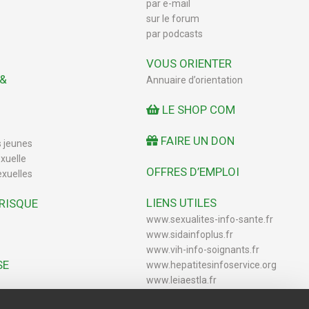
par e-mail
sur le forum
par podcasts
VOUS ORIENTER
 &
Annuaire d’orientation
LE SHOP COM
FAIRE UN DON
s jeunes
xuelle
OFFRES D’EMPLOI
exuelles
LIENS UTILES
 RISQUE
www.sexualites-info-sante.fr
www.sidainfoplus.fr
www.vih-info-soignants.fr
SE
www.hepatitesinfoservice.org
www.leiaestla.fr