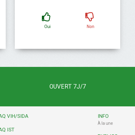
Oui
Non
OUVERT 7J/7
AQ VIH/SIDA
INFO
À la une
AQ IST