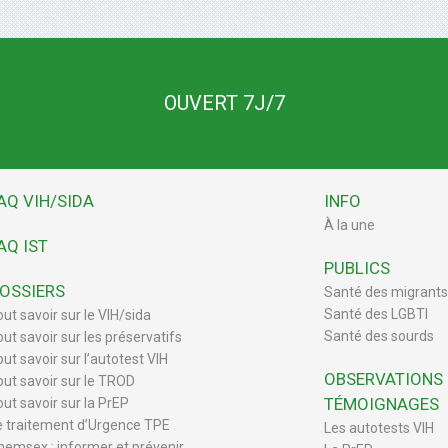
OUVERT 7J/7
AQ VIH/SIDA
INFO
À la une
AQ IST
PUBLICS
OSSIERS
Santé des migrants
Santé des LGBTI
out savoir sur le VIH/sida
Santé des sourds
out savoir sur les préservatifs
ut savoir sur l’autotest VIH
OBSERVATIONS
out savoir sur le TROD
TÉMOIGNAGES
out savoir sur la PrEP
e traitement d’Urgence TPE
Les autotests VIH
hemsex : informer et prévenir