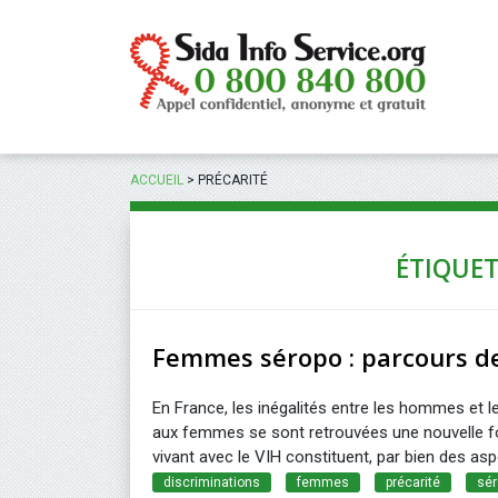
Panneau de gestion des cookies
ACCUEIL
>
PRÉCARITÉ
ÉTIQUET
Femmes séropo : parcours d
En France, les inégalités entre les hommes et le
aux femmes se sont retrouvées une nouvelle f
vivant avec le VIH constituent, par bien des asp
discriminations
femmes
précarité
sér