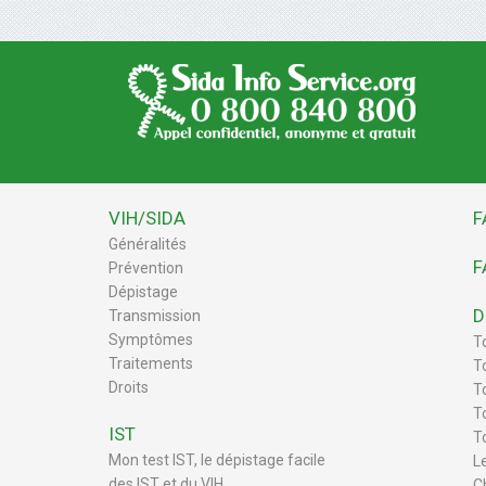
VIH/SIDA
F
Généralités
F
Prévention
Dépistage
D
Transmission
Symptômes
T
Traitements
T
Droits
To
T
IST
T
Mon test IST, le dépistage facile
L
des IST et du VIH
C