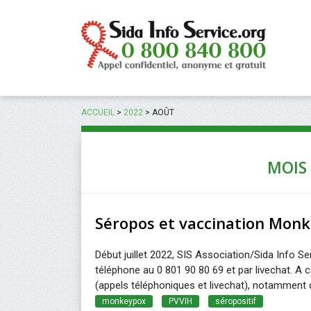
Panneau de gestion des cookies
ACCUEIL
>
2022
>
AOÛT
MOIS 
Séropos et vaccination Mon
Début juillet 2022, SIS Association/Sida Info 
téléphone au 0 801 90 80 69 et par livechat. A ce
(appels téléphoniques et livechat), notamment 
monkeypox
PVVIH
séropositif