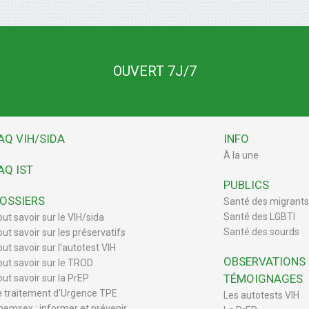
OUVERT 7J/7
AQ VIH/SIDA
INFO
À la une
AQ IST
PUBLICS
OSSIERS
Santé des migrants
Santé des LGBTI
out savoir sur le VIH/sida
Santé des sourds
out savoir sur les préservatifs
ut savoir sur l’autotest VIH
OBSERVATIONS
out savoir sur le TROD
TÉMOIGNAGES
out savoir sur la PrEP
e traitement d’Urgence TPE
Les autotests VIH
hemsex : informer et prévenir