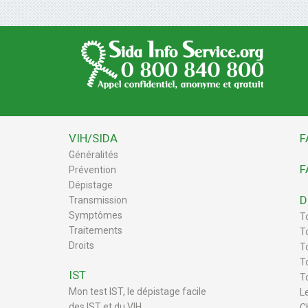
VIH/SIDA
F
Généralités
F
Prévention
Dépistage
D
Transmission
Symptômes
T
Traitements
T
Droits
To
T
IST
T
Mon test IST, le dépistage facile
L
des IST et du VIH
C