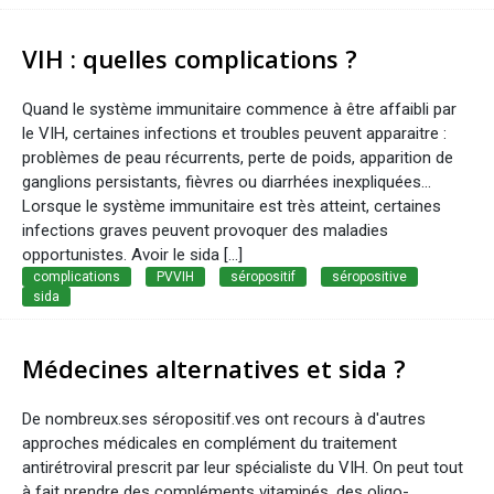
VIH : quelles complications ?
Quand le système immunitaire commence à être affaibli par
le VIH, certaines infections et troubles peuvent apparaitre :
problèmes de peau récurrents, perte de poids, apparition de
ganglions persistants, fièvres ou diarrhées inexpliquées...
Lorsque le système immunitaire est très atteint, certaines
infections graves peuvent provoquer des maladies
opportunistes. Avoir le sida [...]
complications
PVVIH
séropositif
séropositive
sida
Médecines alternatives et sida ?
De nombreux.ses séropositif.ves ont recours à d'autres
approches médicales en complément du traitement
antirétroviral prescrit par leur spécialiste du VIH. On peut tout
à fait prendre des compléments vitaminés, des oligo-