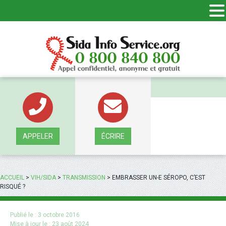
Panneau de gestion des cookies
APPELER
ÉCRIRE
ACCUEIL
>
VIH/SIDA
>
TRANSMISSION
>
EMBRASSER UN-E SÉROPO, C’EST
RISQUÉ ?
Publié le :
3 octobre 2016
Mise à jour le :
23 août 2024