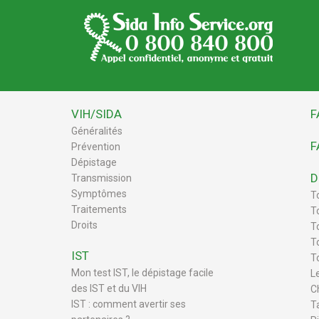
VIH/SIDA
F
Généralités
F
Prévention
Dépistage
D
Transmission
Symptômes
T
Traitements
T
Droits
To
T
IST
T
Mon test IST, le dépistage facile
L
des IST et du VIH
C
IST : comment avertir ses
T