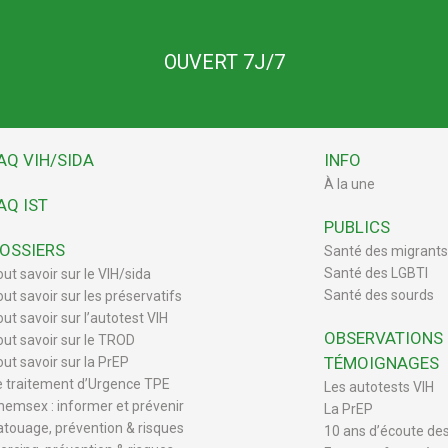
OUVERT 7J/7
AQ VIH/SIDA
INFO
À la une
AQ IST
PUBLICS
OSSIERS
Santé des migrants
Santé des LGBTI
out savoir sur le VIH/sida
Santé des sourds
out savoir sur les préservatifs
ut savoir sur l’autotest VIH
OBSERVATIONS
out savoir sur le TROD
TÉMOIGNAGES
out savoir sur la PrEP
e traitement d’Urgence TPE
Les autotests VIH
hemsex : informer et prévenir
La PrEP
atouage, prévention & risques
10 ans d’écoute de