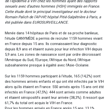
de l’épidémie à VIH chez les hommes ayant des rapports
sexuels avec d’autres hommes (HSH) immigrés en France.
Cette étude dont le principal investigateur est le docteur
Romain Palich de l’AP-HP, hôpital Pitié-Salpêtrière à Paris, a
été publiée dans EUROSURVEILLANCE.
Menée dans 14 hôpitaux de Paris et de sa proche banlieue,
l’étude GANYMÈDE a permis de recruter 1159 hommes vivant
en France depuis 15 ans. Ils connaissaient leur diagnostic
depuis 8,9 ans et étaient suivis pour leur infection VIH depuis
5,9 ans. Les zones de naissance sont par ordre décroissant
l’Amérique du Sud, l’Europe, l’Afrique du Nord, l’Afrique
subsaharienne presque à égalité avec l’Asie-Océanie.
Sur les 1159 hommes participant à l’étude, 165 (14,2%) sont
des hommes arrivés enfants et qui ont été infectés par le VIH
alors qu’ils étaient en France. 550 arrivés après 15 ans ont été
infectés en France (47,5%). 444 sont arrivés comme adultes
et étaient séropositifs avant leur arrivée (38,3%). Il ressort que
61,7% du total ont acquis le VIH en France.
Pour les hommes arrivés en France après 15 ans, 13,1%