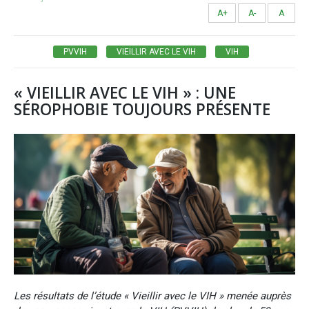
A+
A-
A
PVVIH
VIEILLIR AVEC LE VIH
VIH
« VIEILLIR AVEC LE VIH » : UNE
SÉROPHOBIE TOUJOURS PRÉSENTE
Les résultats de l’étude « Vieillir avec le VIH » menée auprès