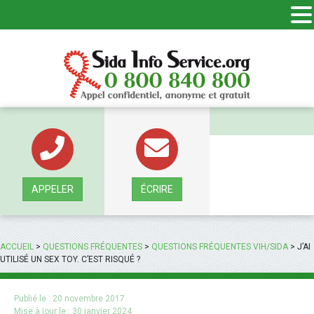
Panneau de gestion des cookies
APPELER
ÉCRIRE
ACCUEIL
>
QUESTIONS FRÉQUENTES
>
QUESTIONS FRÉQUENTES VIH/SIDA
>
J’AI
UTILISÉ UN SEX TOY. C’EST RISQUÉ ?
Publié le :
20 novembre 2017
Mise à jour le :
30 janvier 2024