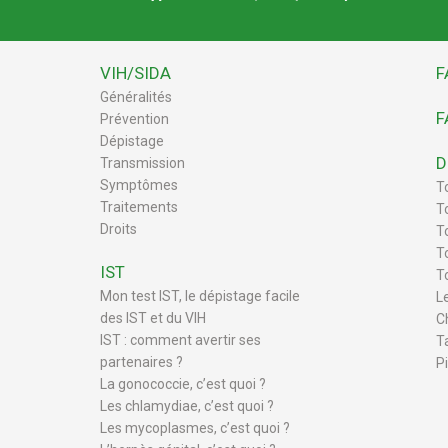
VIH/SIDA
F
Généralités
F
Prévention
Dépistage
D
Transmission
Symptômes
T
Traitements
T
Droits
To
T
IST
T
Mon test IST, le dépistage facile
L
des IST et du VIH
C
IST : comment avertir ses
T
partenaires ?
P
La gonococcie, c’est quoi ?
Les chlamydiae, c’est quoi ?
Les mycoplasmes, c’est quoi ?