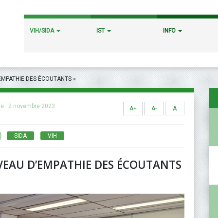
VIH/SIDA
IST
INFO
’EMPATHIE DES ÉCOUTANTS »
le :
2 novembre 2023
A+
A-
A
SIDA
VIH
NIVEAU D’EMPATHIE DES ÉCOUTANTS