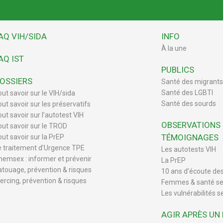
AQ VIH/SIDA
INFO
À la une
AQ IST
PUBLICS
OSSIERS
Santé des migrants
Santé des LGBTI
out savoir sur le VIH/sida
Santé des sourds
out savoir sur les préservatifs
ut savoir sur l’autotest VIH
OBSERVATIONS
out savoir sur le TROD
TÉMOIGNAGES
out savoir sur la PrEP
e traitement d’Urgence TPE
Les autotests VIH
hemsex : informer et prévenir
La PrEP
atouage, prévention & risques
10 ans d’écoute de
iercing, prévention & risques
Femmes & santé se
Les vulnérabilités s
AGIR APRÈS UN