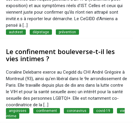
exposition) et aux symptômes réels d’IST. Celles et ceux qui
viennent juste pour confirmer qu’ils n’ont rien attrapé sont
invité.e.s à reporter leur démarche. Le CeGIDD d’Amiens a
pensé à […]
autotest
dépistage
prévention
Le confinement bouleverse-t-il les
vies intimes ?
Coraline Delebarre exerce au Cegidd du CHI André Grégoire à
Montreuil (93), ainsi qu’en libéral dans le 9e arrondissement de
Paris. Elle travaille depuis plus de dix ans dans la lutte contre
le VIH et pour la santé sexuelle avec un intérêt pour la santé
sexuelle des personnes LGBTQI+. Elle est notamment co-
coordinatrice de la […]
angoisses
confinement
coronavirus
covid-19
vie
intime