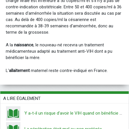
charge virale est inférieure à 50 copies/ml et s’il n’y a pas de
contre-indication obstétricale. Entre 50 et 400 copies/ml à 36
semaines d'aménorrhée la situation sera discutée au cas par
cas. Au delà de 400 copies/ml la césarienne est
recommandée à 38-39 semaines d'aménorrhée, donc au
terme de la grossesse.
A la
naissance
, le nouveau-né recevra un traitement
médicamenteux adapté au traitement anti-VIH dont a pu
bénéficier la mère.
L’
allaitement
maternel reste contre-indiqué en France.
A LIRE ÉGALEMENT
Y a-t-il un risque d’avoir le VIH quand on bénéficie d’une transfusion sanguine ?
La pénétration était mal ou non protégée