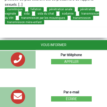
sexuels. [...]
cunnilingus
fellation
pénétration anale
pénétration
vaginale
sida
sida du chat
sodomie
transmisison
du VIH
transmisison par les moustiques
transmission
transmission mère-enfant
VOUS INFORMER
Par téléphone
APPELER
Par e-mail
ÉCRIRE