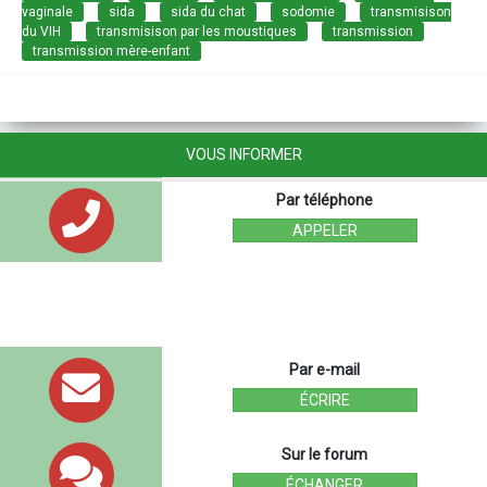
vaginale
sida
sida du chat
sodomie
transmisison
du VIH
transmisison par les moustiques
transmission
transmission mère-enfant
VOUS INFORMER
Par téléphone
APPELER
Par e-mail
ÉCRIRE
Sur le forum
ÉCHANGER