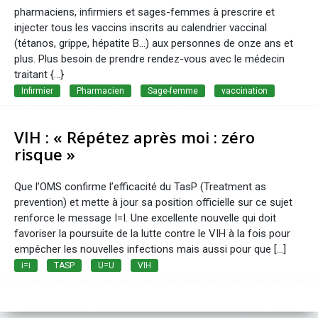
pharmaciens, infirmiers et sages-femmes à prescrire et
injecter tous les vaccins inscrits au calendrier vaccinal
(tétanos, grippe, hépatite B...) aux personnes de onze ans et
plus. Plus besoin de prendre rendez-vous avec le médecin
traitant {...}
Infirmier
Pharmacien
Sage-femme
vaccination
VIH : « Répétez après moi : zéro
risque »
Que l’OMS confirme l’efficacité du TasP (Treatment as
prevention) et mette à jour sa position officielle sur ce sujet
renforce le message I=I. Une excellente nouvelle qui doit
favoriser la poursuite de la lutte contre le VIH à la fois pour
empêcher les nouvelles infections mais aussi pour que [...]
i=i
TASP
U=U
VIH