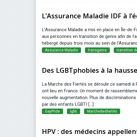
L’Assurance Maladie IDF à l’
L’Assurance Maladie a mis en place en Île-de-
aux personnes en transition de genre afin de fac
hébergé depuis trois mois au sein de l'Assuranc
Assurance Maladie
transgenre
transition 
Des LGBTphobies à la hausse
La Marche des Fiertés se déroule ce samedi à P
ont lieu en France. Un moment de rassemblemen
nouvelle augmentation. Plus de discriminations 
par des enfants LGBTI [...]
GayPride
lgbti
Marchedesfiertés
HPV : des médecins appellent