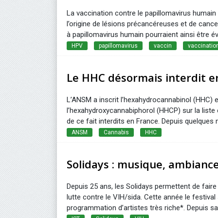
La vaccination contre le papillomavirus humain 
l’origine de lésions précancéreuses et de cance
à papillomavirus humain pourraient ainsi être évi
HPV
papillomavirus
vaccin
vaccinatio
Le HHC désormais interdit e
L’ANSM a inscrit l’hexahydrocannabinol (HHC) 
l’hexahydroxycannabiphorol (HHCP) sur la liste d
de ce fait interdits en France. Depuis quelques 
ANSM
Cannabis
HHC
Solidays : musique, ambiance
Depuis 25 ans, les Solidays permettent de faire 
lutte contre le VIH/sida. Cette année le festiv
programmation d’artistes très riche*. Depuis sa cr