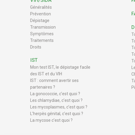
VIH/SIDA
F
Généralités
F
Prévention
Dépistage
D
Transmission
Symptômes
T
Traitements
T
Droits
To
T
IST
T
Mon test IST, le dépistage facile
L
des IST et du VIH
C
IST : comment avertir ses
T
partenaires ?
P
La gonococcie, c’est quoi ?
Les chlamydiae, c’est quoi ?
Les mycoplasmes, c’est quoi ?
L’herpès génital, c’est quoi ?
La mycose c’est quoi ?