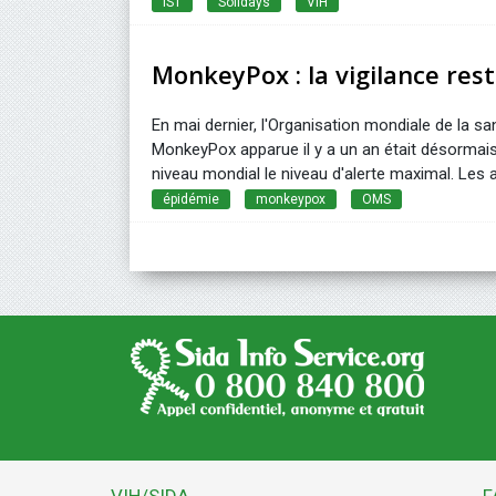
IST
Solidays
VIH
MonkeyPox : la vigilance res
En mai dernier, l'Organisation mondiale de la sa
MonkeyPox apparue il y a un an était désormai
niveau mondial le niveau d'alerte maximal. Les au
épidémie
monkeypox
OMS