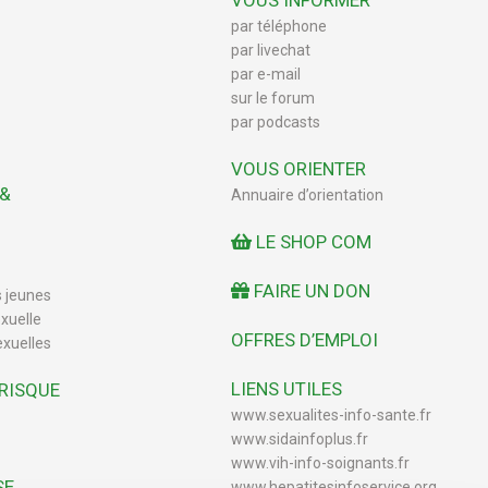
VOUS INFORMER
par téléphone
par livechat
par e-mail
sur le forum
par podcasts
VOUS ORIENTER
 &
Annuaire d’orientation
LE SHOP COM
FAIRE UN DON
s jeunes
xuelle
OFFRES D’EMPLOI
exuelles
LIENS UTILES
 RISQUE
www.sexualites-info-sante.fr
www.sidainfoplus.fr
www.vih-info-soignants.fr
SE
www.hepatitesinfoservice.org