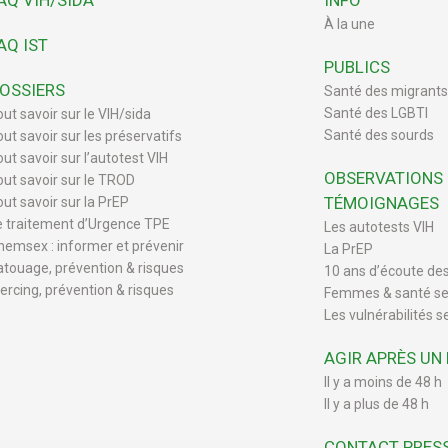
AQ VIH/SIDA
INFO
À la une
AQ IST
PUBLICS
OSSIERS
Santé des migrants
Santé des LGBTI
out savoir sur le VIH/sida
Santé des sourds
out savoir sur les préservatifs
ut savoir sur l’autotest VIH
OBSERVATIONS
out savoir sur le TROD
TÉMOIGNAGES
out savoir sur la PrEP
e traitement d’Urgence TPE
Les autotests VIH
hemsex : informer et prévenir
La PrEP
atouage, prévention & risques
10 ans d’écoute de
iercing, prévention & risques
Femmes & santé se
Les vulnérabilités s
AGIR APRÈS UN
Il y a moins de 48 h
Il y a plus de 48 h
CONTACT PRES