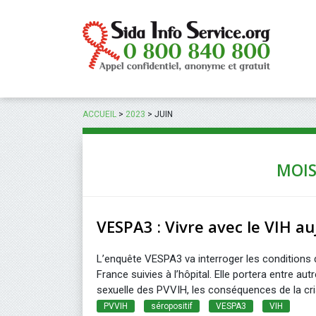
Panneau de gestion des cookies
ACCUEIL
>
2023
>
JUIN
MOIS
VESPA3 : Vivre avec le VIH au
L’enquête VESPA3 va interroger les conditions 
France suivies à l’hôpital. Elle portera entre aut
sexuelle des PVVIH, les conséquences de la cris
PVVIH
séropositif
VESPA3
VIH