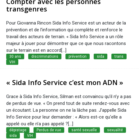
Compter avec les personnes
transgenres
Pour Giovanna Rincon Sida Info Service est un acteur de la
prévention et de l’information qui complète et renforce le
travail des acteurs de terrain. « Sida Info Service a un rôle
majeur à jouer pour démontrer que ce que nous racontons
sur le terrain est en accord[…]
30 ans
discriminations
prévention
sida
trans
VIH
« Sida Info Service c’est mon ADN »
Grace à Sida Info Service, Silman est convaincu qu’il n’y a pas
de perdus de vue. « On prend tout de suite rendez-vous avec
un écoutant. La personne on ne la lâche pas. J’appelle Sida
Info Service pour leur demander : « Alors est-ce qu’elle a
appelé ou elle n’a pas appelé ?[...]
dépistage
Perdus de vue
santé sexuelle
sexualité
sida
VIH