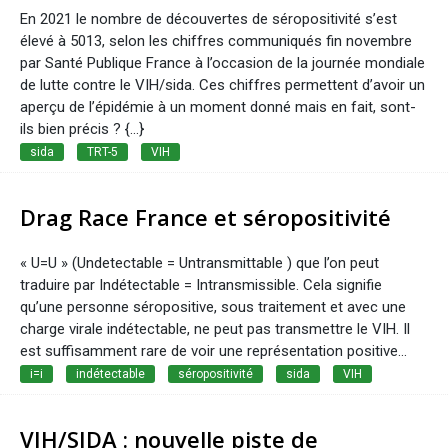
En 2021 le nombre de découvertes de séropositivité s’est
élevé à 5013, selon les chiffres communiqués fin novembre
par Santé Publique France à l’occasion de la journée mondiale
de lutte contre le VIH/sida. Ces chiffres permettent d’avoir un
aperçu de l’épidémie à un moment donné mais en fait, sont-
ils bien précis ? {...}
sida
TRT-5
VIH
Drag Race France et séropositivité
« U=U » (Undetectable = Untransmittable ) que l’on peut
traduire par Indétectable = Intransmissible. Cela signifie
qu’une personne séropositive, sous traitement et avec une
charge virale indétectable, ne peut pas transmettre le VIH. Il
est suffisamment rare de voir une représentation positive...
i=i
indétectable
séropositivité
sida
VIH
VIH/SIDA : nouvelle piste de